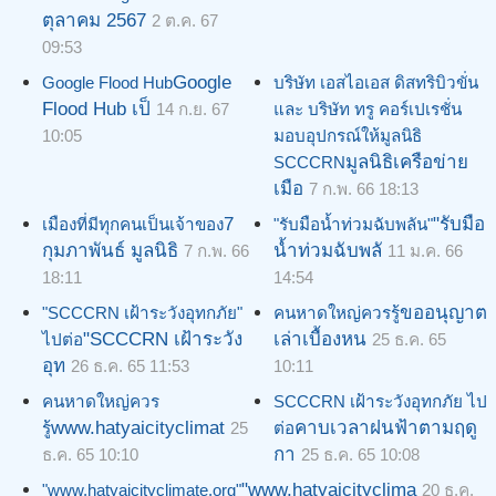
ตุลาคม 2567
2 ต.ค. 67
09:53
Google
Google Flood Hub
บริษัท เอสไอเอส ดิสทริบิวขั่น
Flood Hub เป็
14 ก.ย. 67
และ บริษัท ทรู คอร์เปเรชั่น
10:05
มอบอุปกรณ์ให้มูลนิธิ
มูลนิธิเครือข่าย
SCCCRN
เมือ
7 ก.พ. 66 18:13
7
"รับมือ
เมืองที่มีทุกคนเป็นเจ้าของ
"รับมือน้ำท่วมฉับพลัน"
กุมภาพันธ์ มูลนิธิ
น้ำท่วมฉับพลั
7 ก.พ. 66
11 ม.ค. 66
18:11
14:54
ขออนุญาต
"SCCCRN เฝ้าระวังอุทกภัย"
คนหาดใหญ่ควรรู้
"SCCCRN เฝ้าระวัง
เล่าเบื้องหน
ไปต่อ
25 ธ.ค. 65
อุท
26 ธ.ค. 65 11:53
10:11
คนหาดใหญ่ควร
SCCCRN เฝ้าระวังอุทกภัย ไป
www.hatyaicityclimat
คาบเวลาฝนฟ้าตามฤดู
รู้
25
ต่อ
กา
ธ.ค. 65 10:10
25 ธ.ค. 65 10:08
"www.hatyaicityclima
"www.hatyaicityclimate.org"
20 ธ.ค.