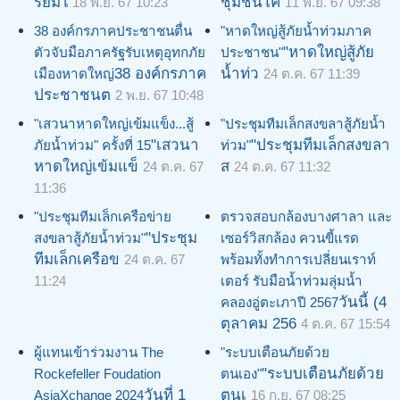
รียมใ
ชุมชนโค
18 พ.ย. 67 10:23
11 พ.ย. 67 09:38
38 องค์กรภาคประชาชนตื่น
"หาดใหญ่สู้ภัยน้ำท่วมภาค
"หาดใหญ่สู้ภัย
ตัวจับมือภาครัฐรับเหตุอุทกภัย
ประชาชน"
38 องค์กรภาค
น้ำท่ว
เมืองหาดใหญ่
24 ต.ค. 67 11:39
ประชาชนต
2 พ.ย. 67 10:48
"เสวนาหาดใหญ่เข้มแข็ง...สู้
"ประชุมทีมเล็กสงขลาสู้ภัยน้ำ
"เสวนา
"ประชุมทีมเล็กสงขลา
ภัยน้ำท่วม" ครั้งที่ 15
ท่วม"
หาดใหญ่เข้มแข็
ส
24 ต.ค. 67
24 ต.ค. 67 11:32
11:36
"ประชุมทีมเล็กเครือข่าย
ตรวจสอบกล้องบางศาลา และ
"ประชุม
สงขลาสู้ภัยน้ำท่วม"
เซอร์วิสกล้อง ควนขี้แรด
ทีมเล็กเครือข
24 ต.ค. 67
พร้อมทั้งทำการเปลี่ยนเราท์
11:24
เตอร์ รับมือน้ำท่วมลุ่มน้ำ
วันนี้ (4
คลองอู่ตะเภาปี 2567
ตุลาคม 256
4 ต.ค. 67 15:54
ผู้แทนเข้าร่วมงาน The
"ระบบเตือนภัยด้วย
"ระบบเตือนภัยด้วย
Rockefeller Foudation
ตนเอง"
วันที่ 1
ตนเ
AsiaXchange 2024
16 ก.ย. 67 08:25