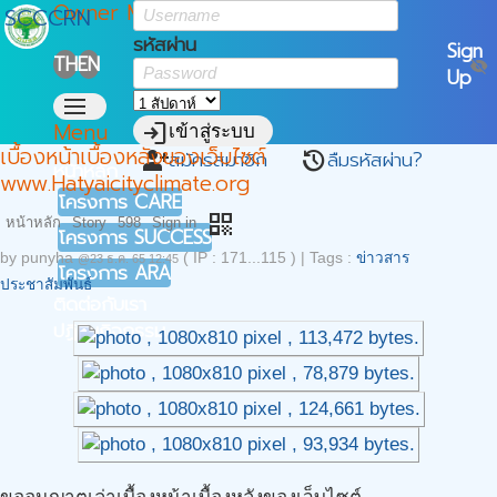
Owner Menu
SCCCRN
รหัสผ่าน
Sign
TH
EN
visibility_off
Up
menu
Menu
login
เข้าสู่ระบบ
เบื้องหน้าเบื้องหลังของเว็บไซต์
สมัครสมาชิก
ลืมรหัสผ่าน?
person_add
restore
หน้าหลัก
www.Hatyaicityclimate.org
โครงการ CARE
qr_code
หน้าหลัก
Story
598
Sign in
โครงการ SUCCESS
by
punyha
( IP : 171...115 )
|
Tags :
ข่าวสาร
@23 ธ.ค. 65 12:45
โครงการ ARA
ประชาสัมพันธ์
ติดต่อกับเรา
ปฏิทินกิจกรรม