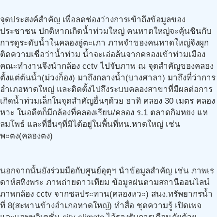
จุดประสงค์สำคัญ เพื่อลดช่องว่างการเข้าถึงข้อมูลของ
ประชาชน ปกติหากเกิดน้ำท่วมใหญ่ คนหาดใหญ่จะคุ้นชินกับ
การดูระดับน้ำในคลองอู่ตะเภา ภาพจำของคนหาดใหญ่จึงผูก
ติดความเชื่อว่าน้ำท่วม น้ำจะเอ่อล้นจากคลองเข้าท่วมเมือง
คณะทำงานจึงนำกล้อง cctv ไปจับภาพ ณ จุดสำคัญของคลอง
ตั้งแต่ต้นน้ำ(ม่วงก็อง) มาถึงกลางน้ำ(บางศาลา) มาถึงที่ว่าการ
อำเภอหาดใหญ่ และติดตั้งไปถึงระบบคลองสาขาที่มีผลต่อการ
เกิดน้ำท่วมเล็กในจุดสำคัญอื่นๆด้วย อาทิ คลอง 30 เมตร คลอง
หวะ ในอดีตก็มีกล้องที่คลองเรียน/คลอง ร.1 ตลาดกิมหยง แห
ลมโพธ์ และที่อื่นๆที่มิได้อยู่ในพื้นที่ทน.หาดใหญ่ เช่น
พะตง(คลองตง)
นอกจากนั้นยังร่วมมือกับศูนย์อุตุฯ นำข้อมูลสำคัญ เช่น ภาพเร
ดาห์สทิงพระ ภาพถ่ายดาวเทียม ข้อมูลฝนตามสถานีออนไลน์
ภาพกล้อง cctv จากชลประทาน(คลองหวะ) สนง.ทรัพยากรน้ำ
ที่ 8(สะพานข้างอำเภอหาดใหญ่) ทำสื่อ ชุดความรู้ เปิดเพจ